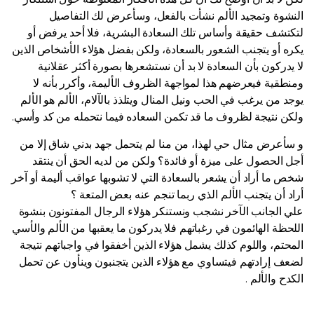
النشوة وتمجيد الألم نشأت بالفعل، وسأعرض لك التفاصيل
لتكتشف حقيقة وأساس تلك السعادة البشرية، فلا أحد يرفض أو
يكره أو يتجنب الشعور بالسعادة، ولكن بفضل هؤلاء الأشخاص الذين
لا يدركون بأن السعادة لا بد أن نستشعرها بصورة أكثر عقلانية
ومنطقية فيعرضهم هذا لمواجهة الظروف الأليمة، وأكرر بأنه لا
يوجد من يرغب في الحب ونيل المنال ويتلذذ بالآلام، الألم هو الألم
ولكن نتيجة لظروف ما قد تكمن السعاده فيما نتحمله من كد وأسي.
و سأعرض مثال حي لهذا، من منا لم يتحمل جهد بدني شاق إلا من
أجل الحصول على ميزة أو فائدة؟ ولكن من لديه الحق أن ينتقد
شخص ما أراد أن يشعر بالسعادة التي لا تشوبها عواقب أليمة أو آخر
أراد أن يتجنب الألم الذي ربما تنجم عنه بعض المتعة ؟
علي الجانب الآخر نشجب ونستنكر هؤلاء الرجال المفتونون بنشوة
اللحظة الهائمون في رغباتهم فلا يدركون ما يعقبها من الألم والأسي
المحتم، واللوم كذلك يشمل هؤلاء الذين أخفقوا في واجباتهم نتيجة
لضعف إرادتهم فيتساوي مع هؤلاء الذين يتجنبون وينأون عن تحمل
الكدح والألم .