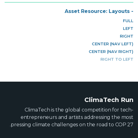
- Asset Resource: Layouts
FULL
LEFT
RIGHT
CENTER (NAV LEFT)
CENTER (NAV RIGHT)
RIGHT TO LEFT
ClimaTech Run
ClimaTech is the global competition for tech-
entrepreneurs and artists addressing the most
pressing climate challenges on the road to COP 27.